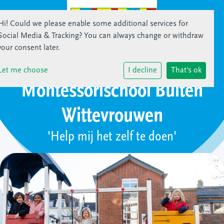
Hi! Could we please enable some additional services for
Social Media & Tracking
? You can always change or withdraw
your consent later.
Let me choose
I decline
That's ok
Montessorischool Buiten
Wittevrouwen
'Help mij het zelf te doen'