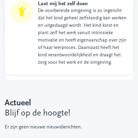
Help mij het zelf doen
Leer mij het zelf doen
Laat mij het zelf doen
Wij werken met korte instructies, waarbij
de leerkracht sturend is. Daarnaast is er
veel tijd en ruimte om het geleerde samen
in te oefenen. De leerkracht helpt het kind
In de klas is er veel ruimte voor
De voorbereide omgeving is zo ingericht
zelfstandige verwerking. Het kind leert
dat het kind geheel zelfstandig kan werken
door zelf te oefenen en om hulp te vragen
en uitgedaagd wordt. Het kind kiest en
wanneer nodig. We werken met
plant zelf het werk vanuit intrinsieke
en kinderen helpen elkaar.
uitgestelde aandacht, waardoor het kind
motivatie en heeft eigenaarschap over zijn
leert zelfstandig verder te werken. Een
of haar leerproces. Daarnaast heeft het
weekplanning helpt hierbij. Daarnaast
kind verantwoordelijkheid en draagt het
wordt er veel aandacht besteed aan het
zorg voor het werk en de omgeving.
leren leren en studievaardigheden.
Actueel
Blijf op de hoogte!
Er zijn geen nieuwe nieuwsberichten.