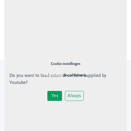
Montessorischool Buiten Wittevrouwen is onderdeel van
KSU
Cookie instellingen
Powered by
Social Schools
Do you want to load external content supplied by
Youtube
?
Yes
Always