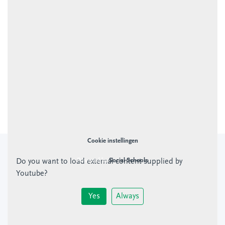
Montessorischool Buiten Wittevrouwen is onderdeel van
KSU
Cookie instellingen
Powered by
Social Schools
Do you want to load external content supplied by
Youtube
?
Yes
Always