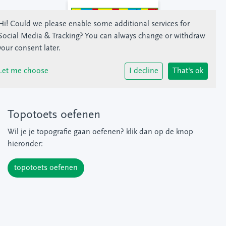
Hi! Could we please enable some additional services for
Home
Mijn kind is leerling
Ik ben leerling
Social Media & Tracking
? You can always change or withdraw
your consent later.
Ik ben leerling
Let me choose
I decline
That's ok
Topotoets oefenen
Wil je je topografie gaan oefenen? klik dan op de knop
hieronder:
topotoets oefenen