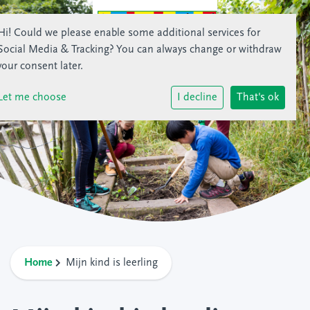
Hi! Could we please enable some additional services for
Social Media & Tracking
? You can always change or withdraw
your consent later.
Let me choose
I decline
That's ok
Home
Mijn kind is leerling