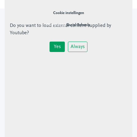
Montessorischool Buiten Wittevrouwen is onderdeel van
KSU
Cookie instellingen
Powered by
Social Schools
Do you want to load external content supplied by
Youtube
?
Yes
Always